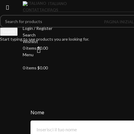
ITALIANO
CONTATTACI
FAQS
PAGINA INIZIAL
Login / Register
Search
Search
Start typing to see products you are looking for.
Wishlist
0
items
$
0.00
Menu
0
items
$
0.00
Nome