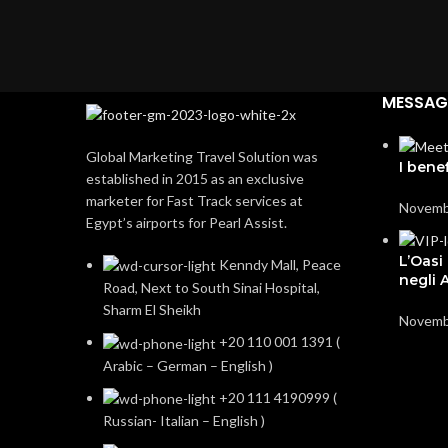
MESSAGG
Global Marketing Travel Solution was
I benef
established in 2015 as an exclusive
marketer for Fast Track services at
Novemb
Egypt’s airports for Pearl Assist.
L’Oasi
Kenndy Mall, Peace
negli 
Road, Next to South Sinai Hospital,
Sharm El Sheikh
Novemb
+20 110 001 1391 (
Arabic – German – English )
+20 111 4190999 (
Russian- Italian – English )